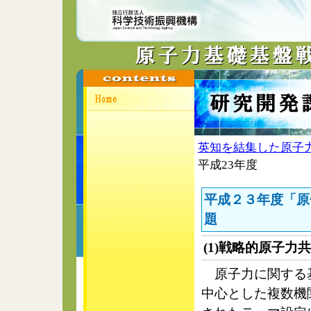
英知を結集した原子
平成23年度
平成２３年度「原
題
(1)戦略的原子力
原子力に関する基
中心とした複数機