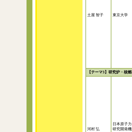
土屋 智子
東京大学
【テーマ3】研究炉・核
日本原子力
河村 弘
研究開発機