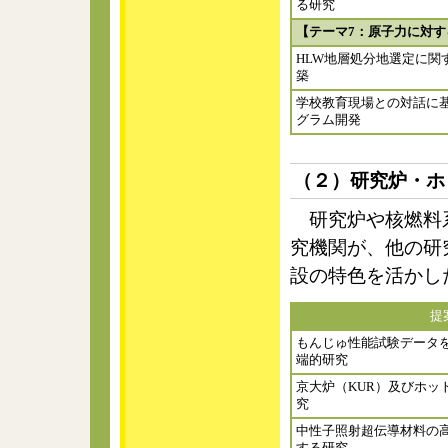
る研究
【テーマ7：原子力に対
HLW地層処分地選定に関
築
学校教育現場との対話に
グラム開発
（２）研究炉・ホ
研究炉や核燃料系
究機関が、他の研
設の特色を活かし
提
もんじゅ性能試験データ
端的研究
京大炉（KUR）及びホッ
究
中性子照射超伝導材料の