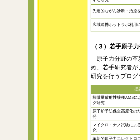
する研究
先進的ながん診断・治療を実
広域連携ホットラボ利用
（３）若手原子力
原子力分野の革新
め、若手研究者が
研究を行うプログ
提
極微量放射性核種AMSに
グ研究
原子炉予防保全高度化の
発
マイクロ・ナノ試験によ
究
革新的原子力エレクトロ