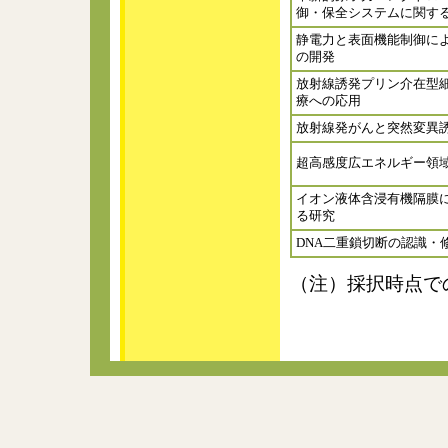
御・保全システムに関す
静電力と表面機能制御に
の開発
放射線誘発プリン介在型
療への応用
放射線発がんと突然変異
超高感度広エネルギー領域
イオン液体含浸有機隔膜に
る研究
DNA二重鎖切断の認識・
（注）採択時点で