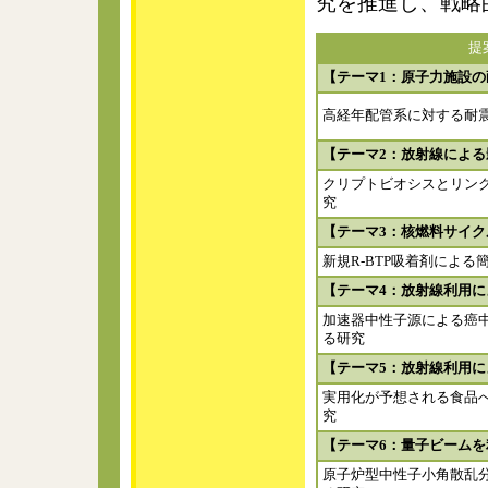
究を推進し、戦略
提
【テーマ1：原子力施設
高経年配管系に対する耐
【テーマ2：放射線によ
クリプトビオシスとリン
究
【テーマ3：核燃料サイ
新規R-BTP吸着剤によ
【テーマ4：放射線利用
加速器中性子源による癌
る研究
【テーマ5：放射線利用
実用化が予想される食品
究
【テーマ6：量子ビーム
原子炉型中性子小角散乱